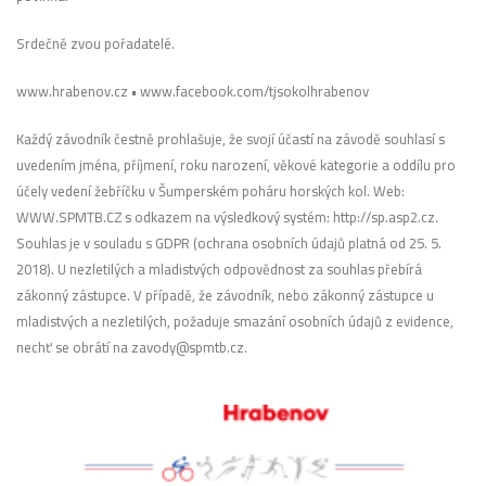
Srdečně zvou pořadatelé.
www.hrabenov.cz • www.facebook.com/tjsokolhrabenov
Každý závodník čestně prohlašuje, že svojí účastí na závodě souhlasí s
uvedením jména, příjmení, roku narození, věkové kategorie a oddílu pro
účely vedení žebříčku v Šumperském poháru horských kol. Web:
WWW.SPMTB.CZ s odkazem na výsledkový systém: http://sp.asp2.cz.
Souhlas je v souladu s GDPR (ochrana osobních údajů platná od 25. 5.
2018). U nezletilých a mladistvých odpovědnost za souhlas přebírá
zákonný zástupce. V případě, že závodník, nebo zákonný zástupce u
mladistvých a nezletilých, požaduje smazání osobních údajů z evidence,
nechť se obrátí na zavody@spmtb.cz.