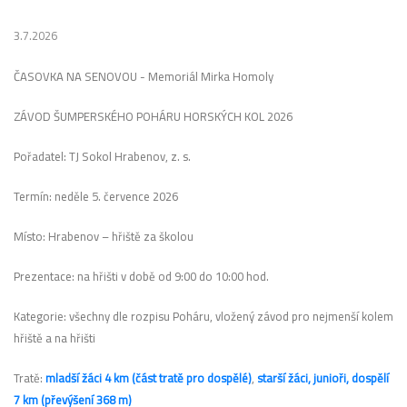
3.7.2026
ČASOVKA NA SENOVOU - Memoriál Mirka Homoly
ZÁVOD ŠUMPERSKÉHO POHÁRU HORSKÝCH KOL 2026
Pořadatel: TJ Sokol Hrabenov, z. s.
Termín: neděle 5. července 2026
Místo: Hrabenov – hřiště za školou
Prezentace: na hřišti v době od 9:00 do 10:00 hod.
Kategorie: všechny dle rozpisu Poháru, vložený závod pro nejmenší kolem
hřiště a na hřišti
Tratě:
mladší žáci 4 km (část tratě pro dospělé)
,
starší žáci, junioři, dospělí
7 km (převýšení 368 m)