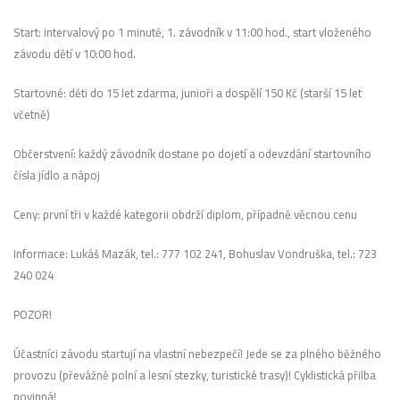
Start: intervalový po 1 minutě, 1. závodník v 11:00 hod., start vloženého
závodu dětí v 10:00 hod.
Startovné: děti do 15 let zdarma, junioři a dospělí 150 Kč (starší 15 let
včetně)
Občerstvení: každý závodník dostane po dojetí a odevzdání startovního
čísla jídlo a nápoj
Ceny: první tři v každé kategorii obdrží diplom, případně věcnou cenu
Informace: Lukáš Mazák, tel.: 777 102 241, Bohuslav Vondruška, tel.: 723
240 024
POZOR!
Účastníci závodu startují na vlastní nebezpečí! Jede se za plného běžného
provozu (převážně polní a lesní stezky, turistické trasy)! Cyklistická přilba
povinná!