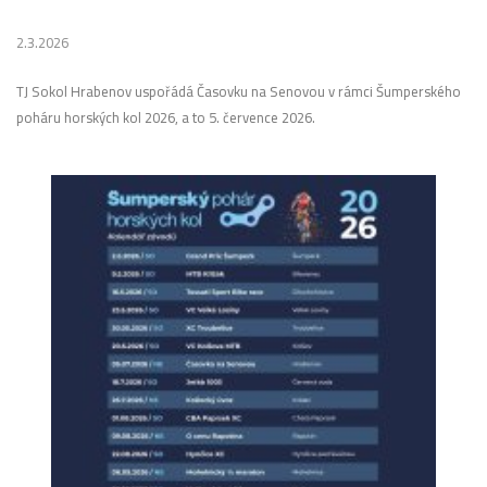
2.3.2026
TJ Sokol Hrabenov uspořádá Časovku na Senovou v rámci Šumperského
poháru horských kol 2026, a to 5. července 2026.